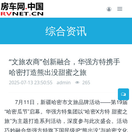
综合资讯
“文旅农商”创新融合，华强方特携手
哈密打造熊出没甜蜜之旅
2025-07-13 23:50:55
admin
265
7
月
1
1
日，新疆哈密市文旅品牌活动
——第1
9
届
“哈密瓜节”启幕。华强方特集团以“哈密X方特 甜蜜之
旅”为主题打造系列活动，深度参与此次盛会。活动
巧妙融合华强方特旗下国民级I
P
“熊出没”与哈密文化