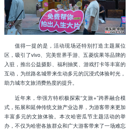
值得一提的是，活动
现场
还特别打造
主题
展位
区，
吸引了
vivo
、完美世界手游、五菱缤果等品牌的
入驻，推出公益摄影、福利抽奖、游戏打卡等丰富的
互动，为丝路名城带来生动多元的沉浸式体验时光，
助力
城市文旅消费热度
的提升
。
近年来，华强方特积极探索
“文旅
+”跨界融合模
式
，拓展和延伸传统文旅产业边界，为游客带来更加
丰富多元的文旅体验。本次哈密瓜节主题活动的举
办，
不仅为
哈密各族群众和广大
游客带来了一场难忘