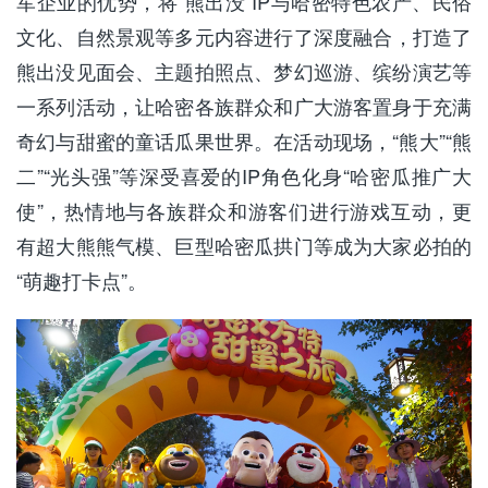
军企业的优势，将
“熊出没”
IP与哈密特色农产、
民俗
文化
、
自然景观
等多元内容
进行了
深度融合
，打造了
熊出没见面会、主题拍照点、梦幻巡游、缤纷演艺等
一系列活动，让哈密各族群众和广大游客置身于充满
奇幻与甜蜜的童话瓜果世界。在活动现场，
“熊大”“熊
二”“光头强”等深受喜爱的IP角色化身“哈密瓜推广大
使”，热情地与各族群众和游客们进行游戏互动，更
有超大熊熊气模、巨型哈密瓜拱门等成为大家必拍的
“萌趣打卡点”
。