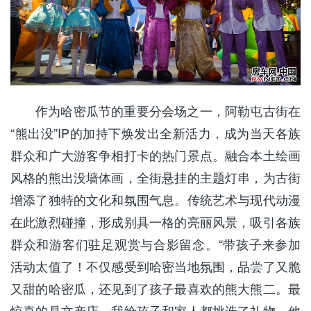
作为哈密瓜节的重要分会场之一，阿勒屯古街在
“熊出没”IP的加持下焕发出全新活力，成为当天各族
群众和广大游客争相打卡的热门景点。融合本土绘画
风格的熊出没墙体画，全街悬挂的主题灯串，为古街
增添了独特的文化和氛围气息。传统艺术与现代动漫
在此激烈碰撞，形成别具一格的亮丽风景，吸引各族
群众和游客们驻足观赏与合影留念。“带孩子来参加
活动太值了！不仅感受到哈密当地氛围，品尝了又脆
又甜的哈密瓜，还见到了孩子最喜欢的熊大熊二。最
惊喜的是文产店，我给孩子和家人都挑选了礼物，他