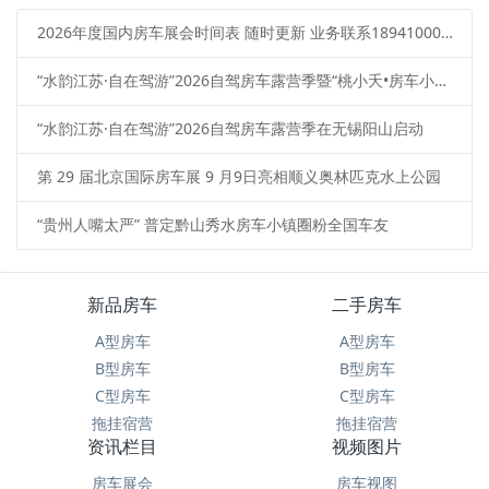
2026年度国内房车展会时间表 随时更新 业务联系18941000313
“水韵江苏·自在驾游”2026自驾房车露营季暨“桃小夭•房车小院”启动仪式在无锡市惠山区阳山镇桃心小岛露营基地举行
“水韵江苏·自在驾游”2026自驾房车露营季在无锡阳山启动
第 29 届北京国际房车展 9 月9日亮相顺义奥林匹克水上公园
“贵州人嘴太严” 普定黔山秀水房车小镇圈粉全国车友
新品房车
二手房车
A型房车
A型房车
B型房车
B型房车
C型房车
C型房车
拖挂宿营
拖挂宿营
资讯栏目
视频图片
房车展会
房车视图