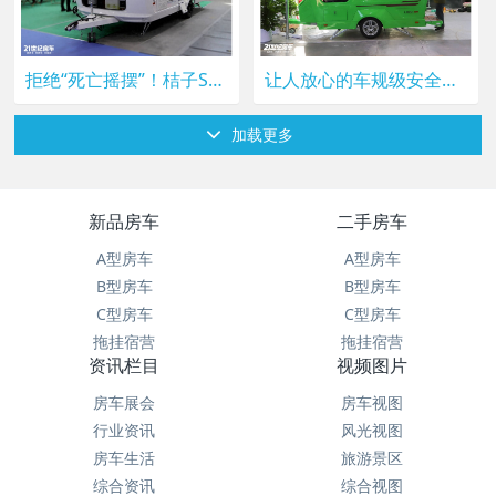
拒绝“死亡摇摆”！桔子S600把安全焊在车轮上，新手也能放心冲
让人放心的车规级安全品质——礼度Aquila360拖挂房车
加载更多
新品房车
二手房车
A型房车
A型房车
B型房车
B型房车
C型房车
C型房车
拖挂宿营
拖挂宿营
资讯栏目
视频图片
房车展会
房车视图
行业资讯
风光视图
房车生活
旅游景区
综合资讯
综合视图