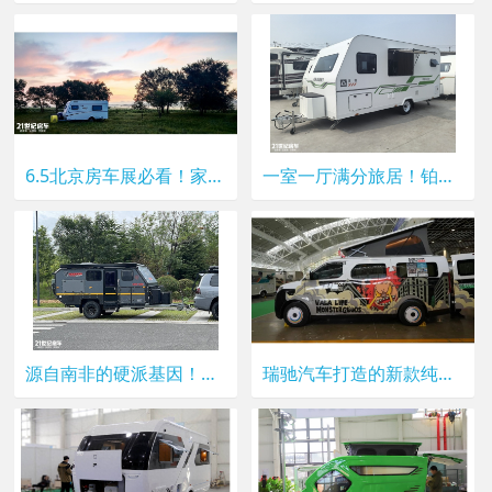
6.5北京房车展必看！家之旅480S升降床拖挂，空间与配置双在线
一室一厅满分旅居！铂越征程 660 拖挂房车亮相6.5北京房车展
源自南非的硬派基因！坦途康客UEV590，越野实力经得住考验
瑞驰汽车打造的新款纯电宿营车，以其独特魅力为露营爱好者带来全新选择