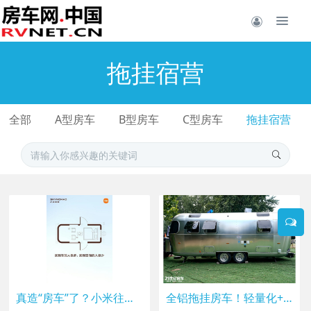
拖挂宿营
全部
A型房车
B型房车
C型房车
拖挂宿营
真造“房车”了？小米往澎程SUV里面塞了一张双人床
全铝拖挂房车！轻量化+高定内饰，MUTOLOV 银漫 X8 非凡魅力版