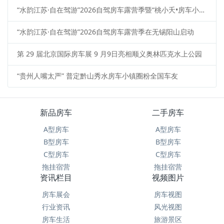
“水韵江苏·自在驾游”2026自驾房车露营季暨“桃小夭•房车小院”启动仪式在无锡市惠山区阳山镇桃心小岛露营基地举行
“水韵江苏·自在驾游”2026自驾房车露营季在无锡阳山启动
第 29 届北京国际房车展 9 月9日亮相顺义奥林匹克水上公园
“贵州人嘴太严” 普定黔山秀水房车小镇圈粉全国车友
新品房车
二手房车
A型房车
A型房车
B型房车
B型房车
C型房车
C型房车
拖挂宿营
拖挂宿营
资讯栏目
视频图片
房车展会
房车视图
行业资讯
风光视图
房车生活
旅游景区