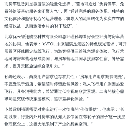
而房车租赁则是微度假的轻量化选择，”营地可通过 “免费停车、免
费补给等基础服务来汇聚人气”，再 “通过完善的服务体系、独特的
文化体验和坚守初心的运营理念，将导入的流量转化为实实在在的
经济效益，从而激活乡村的‘林下经济’。”
北京优云智翔航空科技有限公司总经理孙烨看好低空经济与房车营
地的协同。他表示：“eVTOL 未来能满足景区的特色观光需求，可开
展景区环线固定航线飞行，为游客提供三维视角观光体验。飞行营
地可与房车营地形成协同，与房车营地共同承接游客住宿、补给需
求，提升景区旅游综合吸引力。”
孙烨还表示，两类用户需求也存在共性：“房车用户追求‘随停随走’，
不愿受限于酒店，希望随时停留欣赏风景；私人飞行用户则因热爱
飞行、具备消费能力，希望通过低空视角欣赏景观。二者的核心需
求均是突破传统旅游模式，追求差异化体验。”
卜希霆则强调需要对房车进行一次彻底的“价值重估”，他表示：“长
期以来，行业内外对房车的认知大多停留在‘带轮子的房子’这一浅层
物理概念上，这极大地限制了产业的想象空间。”