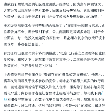
边或我们属地周边的初级难度路线开始体验，因为房车体积较大，
之前经常出现车辆干净租出去，回来后却丢失物品、遮阳棚被刮坏
的情况，这是由于很多时候用户去了超出自身驾驶能力的场景。”
王相龙则深刻体会乡村营地的合规压力：“在郊野公园建设营地，面
临着设施不全、养护级别不够、公共配套匮乏等诸多难题，对于企
业而言，每一笔投入都如同‘身家性命’，且必须在复杂的政策环境中
确保每一步都合法合规。”
孙烨则指出低空与房车协同的挑战：“低空飞行受安全管控等因素限
制较多。相较之下，房车出行政策约束更少，二者融合需优先选择
政策宽松、飞行条件稳定的区域。”
卜希霆则剖析产业痛点是 “普遍存在的‘孤岛式’发展模式”。他表示，
房车制造商埋头于技术参数的竞争，却未必了解用户真实的旅行痛
点；营地运营商苦恼于高投入和低入住率，服务除了基础补给外同
质化严重；内容创作者在社交媒体上描绘诗与远方，却与线下的
产
品
和服务严重脱节；而数字化平台虽试图整合一切，却发现各环节
壁垒森严，难以打通。这种 “铁路警察，各管一段” 的模式，最终导