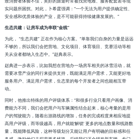
致消费者体验不佳，美好的旅途时常被找营地难、服务配套差等现
实问题所困扰。对此，卜希霆强调：“一个无法为用户提供确定性、
安全感和优质体验的产业，是不可能获得持续健康发展的。”
生态共建：让房车成为串联“金线”
为此， “生态共建” 正在作为核心方案。“单靠我们自身的力量是远远
不够的，所以我们会把营地、文化项目、体育项目、竞赛活动等相
关从业者都纳入生态中。”赵典表示。
赵典进一步表示，比如我想在营地办一场房车相关的冰雪活动，就
需要冰雪产业的同行来提供支持，既能满足用户需求，又能更好地
服务用户、满足用户需求，生态里的每个开发者之间也能相互带
动。
同时，他推出特殊的用户评级体系：“和很多行业只看用户画像、消
费能力不同，我们会把用户与车辆属性结合起来，核心考量的是用
户的驾驶能力，随着出游路线的增加，任务的完成程度来相应地提
高用户评级，而等级越高，用户就能‘解锁’ 更多的地点数量和线路数
量，既能降低风险，这种等级划分又能让用户有明确的目标感和任
务感，激励他们去探索更多线路，后续我们还会研发新车辆，专门