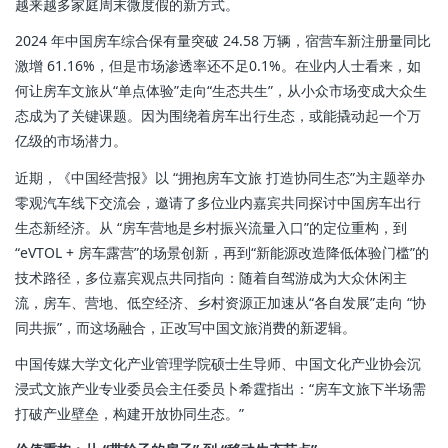
越来越多家庭周末微度假的新方式。
2024 年中国房车综合保有量突破 24.58 万辆，宿营车新注册量同比
激增 61.16%，但是市场渗透率还不足0.1%。在业内人士看来，如
何让房车文旅从“单点体验”走向“生态共生”，从小众市场变成大众生
态成为了关键课题。因为围绕着房车出行生态，或能撬动起一个万
亿级的市场潜力。
近期，《中国经营报》以 “拥抱房车文旅 打造协同生态”为主题举办
零观汽车线下交流会，邀请了多位业内嘉宾共同探讨中国房车出行
生态新经济。从 “房车营地是乡村振兴流量入口”的定位重构，到
“eVTOL + 房车露营”的场景创新，再到“新能源改造降低体验门槛”的
技术路径，多位嘉宾观点共同指向：随着自驾游成为大众休闲主
流，房车、营地、低空经济、乡村资源正加速从“各自发展”走向 “协
同共振”，而这场融合，正改写中国文旅消费的新逻辑。
中国传媒大学文化产业管理学院硕士生导师、中国文化产业协会沉
浸式文旅产业专业委员会主任委员卜希霆指出：“房车文旅下半场需
打破产业壁垒，构建开放协同生态。”