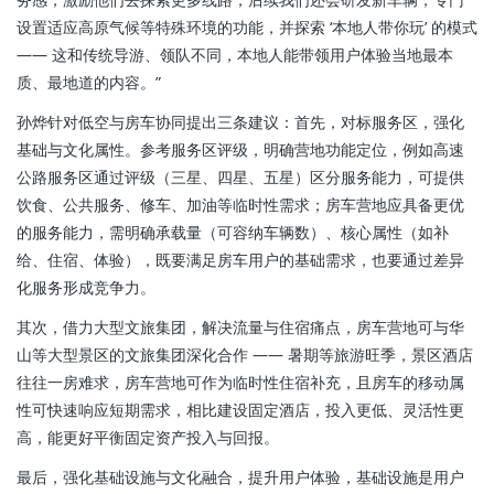
设置适应高原气候等特殊环境的功能，并探索 ‘本地人带你玩’ 的模式
—— 这和传统导游、领队不同，本地人能带领用户体验当地最本
质、最地道的内容。”
孙烨针对低空与房车协同提出三条建议：首先，对标服务区，强化
基础与文化属性。参考服务区评级，明确营地功能定位，例如高速
公路服务区通过评级（三星、四星、五星）区分服务能力，可提供
饮食、公共服务、修车、加油等临时性需求；房车营地应具备更优
的服务能力，需明确承载量（可容纳车辆数）、核心属性（如补
给、住宿、体验），既要满足房车用户的基础需求，也要通过差异
化服务形成竞争力。
其次，借力大型文旅集团，解决流量与住宿痛点，房车营地可与华
山等大型景区的文旅集团深化合作 —— 暑期等旅游旺季，景区酒店
往往一房难求，房车营地可作为临时性住宿补充，且房车的移动属
性可快速响应短期需求，相比建设固定酒店，投入更低、灵活性更
高，能更好平衡固定资产投入与回报。
最后，强化基础设施与文化融合，提升用户体验，基础设施是用户