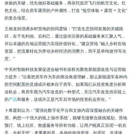
体验的关键，优先做好基础服务，再依托低空飞行的航空文化、红
色文化，结合房车露营的户外属性，打造 “低空体验 + 露营 + 文化”
的复合场景。
王相龙则强调乡村营地的协同逻辑：“打造生态协同发展的关键路
径，在于先利他、后利己，通过提供完善的基础服务来汇聚人气，
并以卓越的在地运营能力实现价值转化，”建议营地 “融入乡村在地
资源，把流量转化为带动乡村经济的消费力，而不是单纯做‘停车生
意’。”
中关村智能科技发展促进会秘书长徐权光聚焦新能源改造与运营能
力提升：“沿着把房车作为车的商业角度理解，那么新能源车各种内
部空间配置的灵感或许都来自于房车。如果我们从投资角度分析商
业机会，将房车视为汽车改造的一种形式，关注汽车改造供应链上
的
产品
和服务，这或许正是汽车后市场的投资机会所在。”
卜希霆则认为：“需强化数字化平台和文旅内容深度融合的关键作
用。构想一个强大的线上‘操作系统’，能够无缝整合路线规划、营地
预订、线上社区、救援服务等所有功能，让用户能真正实现‘一机在
手，全程无忧’；更重要的是，各地的旅游资源，如景区、非遗项