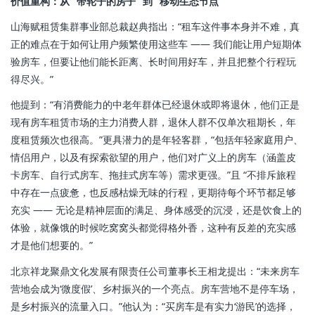
价值重构：从 “带轮子的房子” 到 “移动生态节点”
山海赋租赁集群事业部总裁赵典指出：“租车这件事本身并不难，真
正的难点在于如何让用户频繁使用这些车 —— 我们能让用户短期体
验房车，但要让他们能长距离、长时间用好车，并且把整个行程玩
得尽兴。”
他提到：“有消费能力的中老年群体已经退休或即将退休，他们正是
现有房车租赁市场的主力消费人群，退休人群不仅单次租期长，年
度租赁频次也很高。”更具潜力的是年轻客群，“包括年轻家庭用户、
情侣用户，以及有探索欲望的用户，他们对广义上的房车（涵盖皮
卡房车、自行式房车、拖挂式房车等）需求更强。”且 “不排斥旅程
中存在一点疲惫，也反感枯燥无味的行程，更期待每个环节都足够
充实 —— 无论是精神层面的满足、身体感受的沉浸，还是饮食上的
体验，就像饿的时候吃窝窝头都觉得格外香，这种有反差的充实感
才是他们想要的。”
北京祥龙聚鼎文化发展有限责任公司董事长王相龙提出：“未来房车
营地会成为‘微度假’、乡村振兴的一个亮点。房车营地不是停车场，
是乡村振兴的流量入口。”他认为：“买房车是有实力‘游民’的选择，