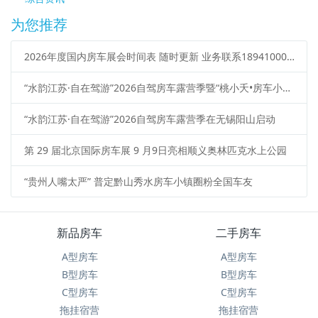
为您推荐
2026年度国内房车展会时间表 随时更新 业务联系18941000313
“水韵江苏·自在驾游”2026自驾房车露营季暨“桃小夭•房车小院”启动仪式在无锡市惠山区阳山镇桃心小岛露营基地举行
“水韵江苏·自在驾游”2026自驾房车露营季在无锡阳山启动
第 29 届北京国际房车展 9 月9日亮相顺义奥林匹克水上公园
“贵州人嘴太严” 普定黔山秀水房车小镇圈粉全国车友
新品房车
二手房车
A型房车
A型房车
B型房车
B型房车
C型房车
C型房车
拖挂宿营
拖挂宿营