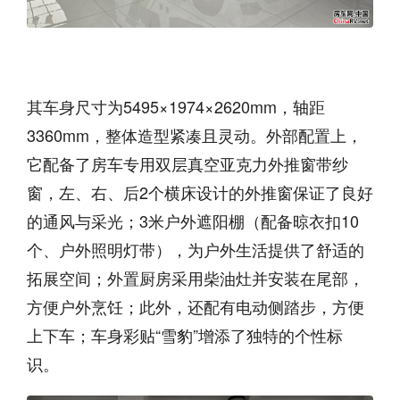
其车身尺寸为5495×1974×2620mm，轴距
3360mm，整体造型紧凑且灵动。外部配置上，
它配备了房车专用双层真空亚克力外推窗带纱
窗，左、右、后2个横床设计的外推窗保证了良好
的通风与采光；3米户外遮阳棚（配备晾衣扣10
个、户外照明灯带），为户外生活提供了舒适的
拓展空间；外置厨房采用柴油灶并安装在尾部，
方便户外烹饪；此外，还配有电动侧踏步，方便
上下车；车身彩贴“雪豹”增添了独特的个性标
识。